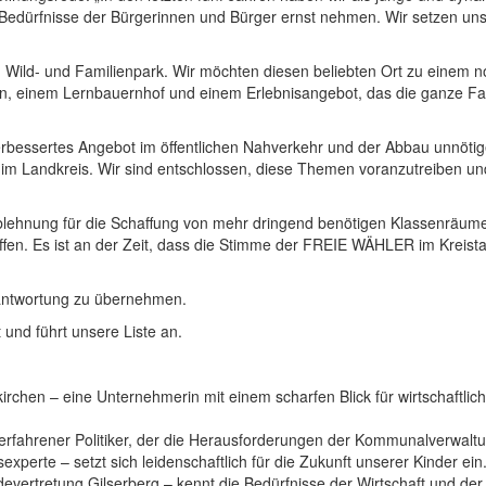
e Bedürfnisse der Bürgerinnen und Bürger ernst nehmen. Wir setzen uns
Wild- und Familienpark. Wir möchten diesen beliebten Ort zu einem no
hen, einem Lernbauernhof und einem Erlebnisangebot, das die ganze Fa
verbessertes Angebot im öffentlichen Nahverkehr und der Abbau unnötige
 im Landkreis. Wir sind entschlossen, diese Themen voranzutreiben un
 Ablehnung für die Schaffung von mehr dringend benötigen Klassenräu
ffen. Es ist an der Zeit, dass die Stimme der FREIE WÄHLER im Kreista
erantwortung zu übernehmen.
und führt unsere Liste an.
irchen – eine Unternehmerin mit einem scharfen Blick für wirtschaftlic
n erfahrener Politiker, der die Herausforderungen der Kommunalverwalt
xperte – setzt sich leidenschaftlich für die Zukunft unserer Kinder ein
evertretung Gilserberg – kennt die Bedürfnisse der Wirtschaft und der