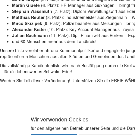
Martin Graefe
(6. Platz): HR-Manager aus Guxhagen – bringt fri
Stephan Wassmuth
(7. Platz): Diplom-Verwaltungswirt aus Ed
Matthias Reuter
(8. Platz): Industriemeister aus Ziegenhain – 
Mirco Skrzipek
(9. Platz): Polizeibeamter aus Melsungen – brin
Alexander Kister
(10. Platz): Key Account Manager aus Treysa 
Julian Bachmann
(11. Platz): Dipl. Finanzwirt aus Borken – Exp
und 60 Menschen mehr aus dem Landkreis!
Unsere Liste vereint erfahrene Kommunalpolitiker und engagierte junge
repräsentieren Menschen aus allen Städten und Gemeinden des Landkreis
Die vollständige Kandidatenliste wird nach Bestätigung durch die Krei
– für ein lebenswertes Schwalm-Eder!
Werden Sie Teil dieser Veränderung! Unterstützen Sie die FREIE W
Wir verwenden Cookies
für den allgemeinen Betrieb unserer Seite und die Da