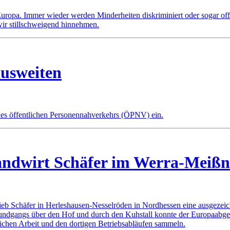
pa. Immer wieder werden Minderheiten diskriminiert oder sogar offen
ir stillschweigend hinnehmen.
usweiten
s öffentlichen Personennahverkehrs (ÖPNV) ein.
ndwirt Schäfer im Werra-Meißn
eb Schäfer in Herleshausen-Nesselröden in Nordhessen eine ausgezeichne
ndgangs über den Hof und durch den Kuhstall konnte der Europaabgeo
hen Arbeit und den dortigen Betriebsabläufen sammeln.