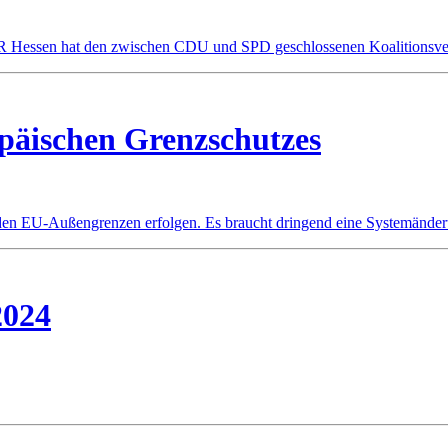
ssen hat den zwischen CDU und SPD geschlossenen Koalitionsvertra
päischen Grenzschutzes
den EU-Außengrenzen erfolgen. Es braucht dringend eine Systemänder
2024