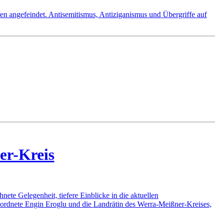
 angefeindet. Antisemitismus, Antiziganismus und Übergriffe auf
er-Kreis
te Gelegenheit, tiefere Einblicke in die aktuellen
rdnete Engin Eroglu und die Landrätin des Werra-Meißner-Kreises,