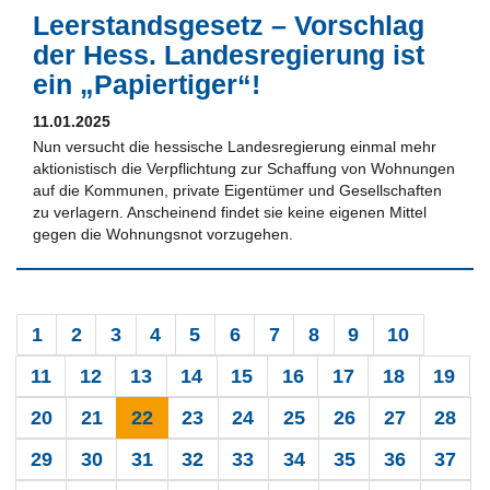
Leerstandsgesetz – Vorschlag
der Hess. Landesregierung ist
ein „Papiertiger“!
11.01.2025
Nun versucht die hessische Landesregierung einmal mehr
aktionistisch die Verpflichtung zur Schaffung von Wohnungen
auf die Kommunen, private Eigentümer und Gesellschaften
zu verlagern. Anscheinend findet sie keine eigenen Mittel
gegen die Wohnungsnot vorzugehen.
1
2
3
4
5
6
7
8
9
10
11
12
13
14
15
16
17
18
19
20
21
22
23
24
25
26
27
28
29
30
31
32
33
34
35
36
37