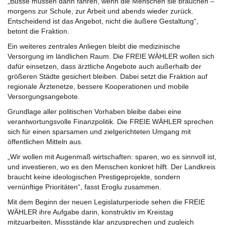
„Busse müssen dann fahren, wenn die Menschen sie brauchen –
morgens zur Schule, zur Arbeit und abends wieder zurück.
Entscheidend ist das Angebot, nicht die äußere Gestaltung“,
betont die Fraktion.
Ein weiteres zentrales Anliegen bleibt die medizinische
Versorgung im ländlichen Raum. Die FREIE WÄHLER wollen sich
dafür einsetzen, dass ärztliche Angebote auch außerhalb der
größeren Städte gesichert bleiben. Dabei setzt die Fraktion auf
regionale Ärztenetze, bessere Kooperationen und mobile
Versorgungsangebote.
Grundlage aller politischen Vorhaben bleibe dabei eine
verantwortungsvolle Finanzpolitik. Die FREIE WÄHLER sprechen
sich für einen sparsamen und zielgerichteten Umgang mit
öffentlichen Mitteln aus.
„Wir wollen mit Augenmaß wirtschaften: sparen, wo es sinnvoll ist,
und investieren, wo es den Menschen konkret hilft. Der Landkreis
braucht keine ideologischen Prestigeprojekte, sondern
vernünftige Prioritäten“, fasst Eroglu zusammen.
Mit dem Beginn der neuen Legislaturperiode sehen die FREIE
WÄHLER ihre Aufgabe darin, konstruktiv im Kreistag
mitzuarbeiten, Missstände klar anzusprechen und zugleich