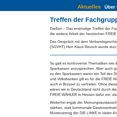
Aktuelles
Über
Treffen der Fachgrup
Gießen – Das erstmalige Treffen der F
die weitere Arbeit der hessischen FRE
Das Gespräch mit dem Verbandsgeschäf
(SGVHT) Herr Klaus Reusch wurde durch
So galt es kontroverse Thematiken wie d
Sparkassen anzusprechen. Aber auch gr
zu den Sparkassen waren ein Teil des Di
und Volksbanken gilt es für die FREI
auch in Brüssel zu vertreten. Ohne die
wären wir in Deutschland nicht durch d
FREIE WÄHLER in Hessen dafür ein, dass 
Weiterhin ergab der Meinungsaustausch
stärken, statt kommunale Gewinnentnahm
Musterantrag der DIE LINKE in vielen Kr