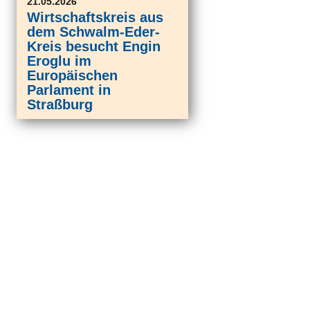
21.05.2026
Wirtschaftskreis aus
dem Schwalm-Eder-
Kreis besucht Engin
Eroglu im
Europäischen
Parlament in
Straßburg