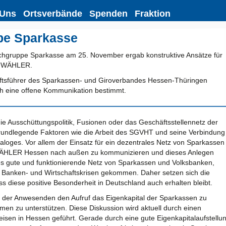
 Uns
Ortsverbände
Spenden
Fraktion
pe Sparkasse
achgruppe Sparkasse am 25. November ergab konstruktive Ansätze für
IE WÄHLER.
tsführer des Sparkassen- und Giroverbandes Hessen-Thüringen
 eine offene Kommunikation bestimmt.
ie Ausschüttungspolitik, Fusionen oder das Geschäftsstellennetz der
undlegende Faktoren wie die Arbeit des SGVHT und seine Verbindung
aloges. Vor allem der Einsatz für ein dezentrales Netz von Sparkassen
E WÄHLER Hessen nach außen zu kommunizieren und dieses Anlegen
ses gute und funktionierende Netz von Sparkassen und Volksbanken,
ie Banken- und Wirtschaftskrisen gekommen. Daher setzen sich die
diese positive Besonderheit in Deutschland auch erhalten bleibt.
 der Anwesenden den Aufruf das Eigenkapital der Sparkassen zu
en zu unterstützen. Diese Diskussion wird aktuell durch einen
eisen in Hessen geführt. Gerade durch eine gute Eigenkapitalaufstellu