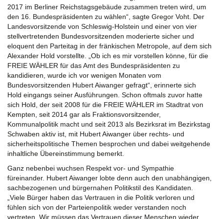
2017 im Berliner Reichstagsgebäude zusammen treten wird, um
den 16. Bundespräsidenten zu wählen“, sagte Gregor Voht. Der
Landesvorsitzende von Schleswig-Holstein und einer von vier
stellvertretenden Bundesvorsitzenden moderierte sicher und
eloquent den Parteitag in der fränkischen Metropole, auf dem sich
Alexander Hold vorstellte. „Ob ich es mir vorstellen könne, für die
FREIE WÄHLER für das Amt des Bundespräsidenten zu
kandidieren, wurde ich vor wenigen Monaten vom
Bundesvorsitzenden Hubert Aiwanger gefragt“, erinnerte sich
Hold eingangs seiner Ausführungen. Schon oftmals zuvor hatte
sich Hold, der seit 2008 für die FREIE WÄHLER im Stadtrat von
Kempten, seit 2014 gar als Fraktionsvorsitzender,
Kommunalpolitik macht und seit 2013 als Bezirksrat im Bezirkstag
Schwaben aktiv ist, mit Hubert Aiwanger über rechts- und
sicherheitspolitische Themen besprochen und dabei weitgehende
inhaltliche Übereinstimmung bemerkt.
Ganz nebenbei wuchsen Respekt vor- und Sympathie
füreinander. Hubert Aiwanger lobte denn auch den unabhängigen,
sachbezogenen und bürgernahen Politikstil des Kandidaten.
„Viele Bürger haben das Vertrauen in die Politik verloren und
fühlen sich von der Parteienpolitik weder verstanden noch
vertreten. Wir müssen das Vertrauen dieser Menschen wieder